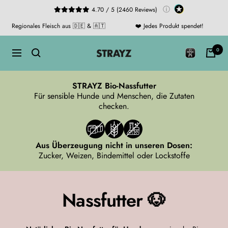
Direkt
ⓘ
4.70 / 5 (2460 Reviews)
zum
Regionales Fleisch aus 🇩🇪 & 🇦🇹
❤️ Jedes Produkt spendet!
Inhalt
STRAYZ
0
Navigation
STRAYZ Bio-Nassfutter
Für sensible Hunde und Menschen, die Zutaten
checken.
Aus Überzeugung nicht in unseren Dosen:
Zucker, Weizen, Bindemittel oder Lockstoffe
Nassfutter 🐶