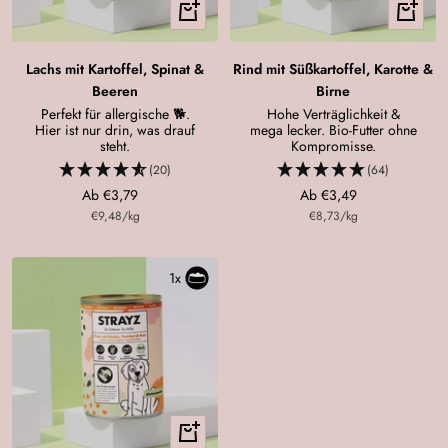
Schnellansicht
Schnellan
Lachs mit Kartoffel, Spinat &
Rind mit Süßkartoffel, Karotte &
Beeren
Birne
Perfekt für allergische 🐕.
Hohe Verträglichkeit &
Hier ist nur drin, was drauf
mega lecker. Bio-Futter ohne
steht.
Kompromisse.
(20)
(64)
Angebotspreis
Angebotspreis
Ab €3,79
Ab €3,49
€9,48
/
kg
€8,73
/
kg
1x
Schnellansicht