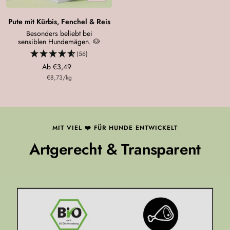
Pute mit Kürbis, Fenchel & Reis
Besonders beliebt bei
sensiblen Hundemägen. 🐶
(56)
Angebotspreis
Ab €3,49
€8,73
/
kg
MIT VIEL ❤️ FÜR HUNDE ENTWICKELT
Artgerecht & Transparent