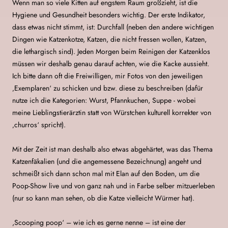
Wenn man so viele Kitten auf engstem Raum großzieht, ist die
Hygiene und Gesundheit besonders wichtig. Der erste Indikator,
dass etwas nicht stimmt, ist: Durchfall (neben den andere wichtigen
Dingen wie Katzenkotze, Katzen, die nicht fressen wollen, Katzen,
die lethargisch sind). Jeden Morgen beim Reinigen der Katzenklos
müssen wir deshalb genau darauf achten, wie die Kacke aussieht.
Ich bitte dann oft die Freiwilligen, mir Fotos von den jeweiligen
‚Exemplaren‘ zu schicken und bzw. diese zu beschreiben (dafür
nutze ich die Kategorien: Wurst, Pfannkuchen, Suppe - wobei
meine Lieblingstierärztin statt von Würstchen kulturell korrekter von
‚churros‘ spricht).
Mit der Zeit ist man deshalb also etwas abgehärtet, was das Thema
Katzenfäkalien (und die angemessene Bezeichnung) angeht und
schmeißt sich dann schon mal mit Elan auf den Boden, um die
Poop-Show live und von ganz nah und in Farbe selber mitzuerleben
(nur so kann man sehen, ob die Katze vielleicht Würmer hat).
,Scooping poop‘ – wie ich es gerne nenne – ist eine der