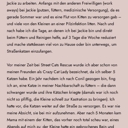
Jackie zu arbeiten. Anfangs mit den anderen Freiwilligen (work
aways) bei Jackie (putzen, füttern, medizinische Versorgung), da es
gerade Sommer war und es eine Flut von Kitten zu versorgen gab –
und viele von den Kleinen an einer Pilzinfektion litten. Nach und
nach habe ich die Tage, an denen ich bei Jackie bin und direkt
beim Füttern und Reinigen helfe, auf 3 Tage die Woche reduziert
und mache stattdessen viel von zu Hause oder bin unterwegs, um
Straßenkatzen einzufangen.
Vor meiner Zeit bei Street Cats Rescue wurde ich aber schon von
meinen Freunden als Crazy Cat Lady bezeichnet, da ich selber 5
Katzen habe. Ein Jahr nachdem ich nach Conil gezogen bin, fing
ich an, eine Katze in meiner Nachbarschaft zu füttern – die dann
schwanger wurde und ihre Kätzchen kriegte (damals war ich noch
nicht so pfiffig, die Kleine schnell zur Kastration zu bringen). Ich
hatte vor, die Katzen weiter auf der Straße zu versorgen. Es war nie
meine Absicht, sie bei mir aufzunehmen. Aber nach 5 Monaten kam
Mama mit einem der Kitten, das vorher noch total scheu war, eines
Abends auf mich zu: der Kleine hatte ein gebrochenes Bein und