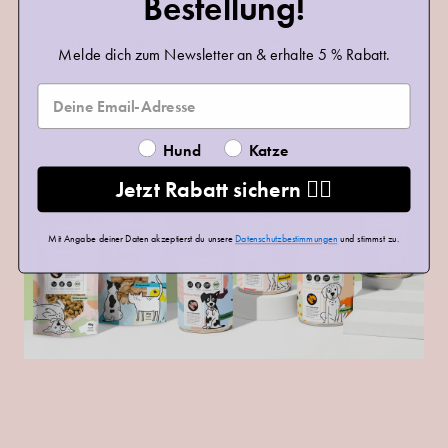
Bestellung!
ehrliches, hochwertiges Nassfutter ohne Schnickschnack. Mit
unserem
Bio-Hundefutter
bekommt dein Hund nur das, was er
Melde dich zum Newsletter an & erhalte 5 % Rabatt.
wirklich braucht – und du kannst dir sicher sein, dass du ein
hochwertiges und artgerechtes Futter fütterst. Und das Beste: Jedes
gekaufte Produkt spendet Futter an Tierschutzhunde! WAU! 🐕🐕🐕
Hund
Katze
Jetzt Rabatt sichern ❤️‍🔥
Mit Angabe deiner Daten akzeptierst du unsere
Datenschutzbestimmungen
und stimmst zu.