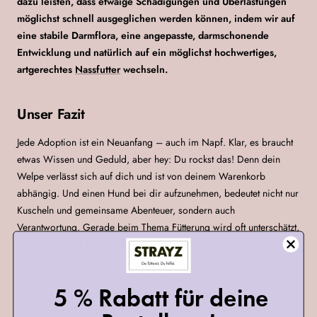
dazu leisten, dass etwaige Schädigungen und Überlastungen
möglichst schnell ausgeglichen werden können, indem wir auf
eine stabile Darmflora, eine angepasste, darmschonende
Entwicklung und natürlich auf ein möglichst hochwertiges,
artgerechtes
Nassfutter
wechseln.
Unser Fazit
Jede Adoption ist ein Neuanfang – auch im Napf. Klar, es braucht
etwas Wissen und Geduld, aber hey: Du rockst das! Denn dein
Welpe verlässt sich auf dich und ist von deinem Warenkorb
abhängig. Und einen Hund bei dir aufzunehmen, bedeutet nicht nur
Kuscheln und gemeinsame Abenteuer, sondern auch
Verantwortung. Gerade beim Thema Fütterung wird oft unterschätzt,
wie sehr wir als Hundeeltern den Grundstein für die Gesundheit
unserer Vierbeiner legen.
Es liegt an uns, diese Entscheidung für
unsere Fellkinder bewusst zu treffen.
5 % Rabatt für deine
Wir wissen, Gesundheit beginnt im Napf. Deshalb setzen wir auf