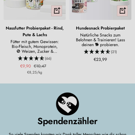
In
In
den
den
Warenkorb
Warenko
Nassfutter Probierpaket - Rind,
Hundesnack Probierpaket
Pute & Lachs
Natürliche Snacks zum
Belohnen & Trainieren! Lass
Fütter mit gutem Gewissen:
deinen 🐕 probieren.
Bio-Fleisch, Monoprotein,
🚫 Weizen, Zucker &
(21)
Bindemittel
(66)
Angebotspreis
€23,99
Angebotspreis
Regulärer
€9,90
€10,47
€8,25
/
kg
Preis
Spendenzähler
So viele Spenden konnten wir Dank toller Menschen wie dir schon