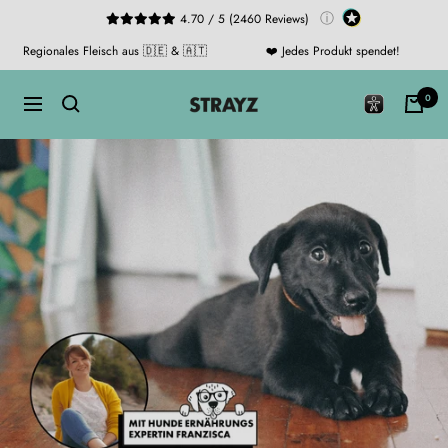
Direkt
ⓘ
4.70 / 5 (2460 Reviews)
zum
Regionales Fleisch aus 🇩🇪 & 🇦🇹
❤️ Jedes Produkt spendet!
Inhalt
STRAYZ
0
Navigation