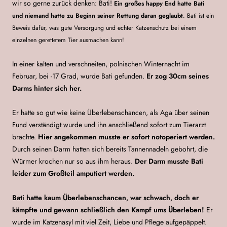
wir so gerne zurück denken:
Bati!
Ein großes happy End hatte Bati
und niemand hatte zu Beginn seiner Rettung daran geglaubt
. Bati ist ein
Beweis dafür, was gute Versorgung und echter Katzenschutz bei einem
einzelnen gerettetem Tier ausmachen kann!
In einer kalten und verschneiten, polnischen Winternacht im
Februar, bei -17 Grad, wurde Bati gefunden.
Er zog 30cm seines
Darms hinter sich her.
Er hatte so gut wie keine Überlebenschancen, als Aga über seinen
Fund verständigt wurde und ihn anschließend sofort zum Tierarzt
brachte.
Hier angekommen musste er sofort notoperiert werden.
Durch seinen Darm hatten sich bereits Tannennadeln gebohrt, die
Würmer krochen nur so aus ihm heraus.
Der Darm musste Bati
leider zum Großteil amputiert werden.
Bati hatte kaum Überlebenschancen, war schwach, doch er
kämpfte und gewann schließlich den Kampf ums Überleben!
Er
wurde im Katzenasyl mit viel Zeit, Liebe und Pflege aufgepäppelt.