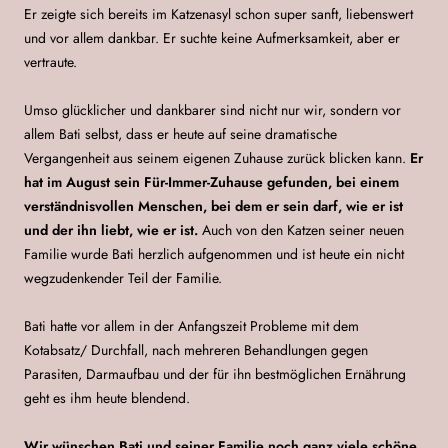
Er zeigte sich bereits im Katzenasyl schon super sanft, liebenswert
und vor allem dankbar.
Er suchte keine Aufmerksamkeit, aber er
vertraute.
Umso glücklicher und dankbarer sind nicht nur wir, sondern vor
allem Bati selbst, dass er heute auf seine dramatische
Vergangenheit aus seinem eigenen Zuhause zurück blicken kann.
Er
hat im August sein
Für-Immer-Zuhause
gefunden, bei einem
verständnisvollen Menschen, bei dem er sein darf, wie er ist
und der ihn liebt, wie er ist.
Auch von den Katzen seiner neuen
Familie wurde Bati herzlich aufgenommen und ist heute ein nicht
wegzudenkender Teil der Famili
e.
Bati hatte vor allem in der Anfangszeit Probleme mit dem
Kotabsatz/ Durchfall, nach mehreren Behandlungen gegen
Parasiten, Darmaufbau und der für ihn bestmöglichen Ernährung
geht es ihm heute blendend.
Wir wünschen Bati und seiner Familie noch ganz viele schöne