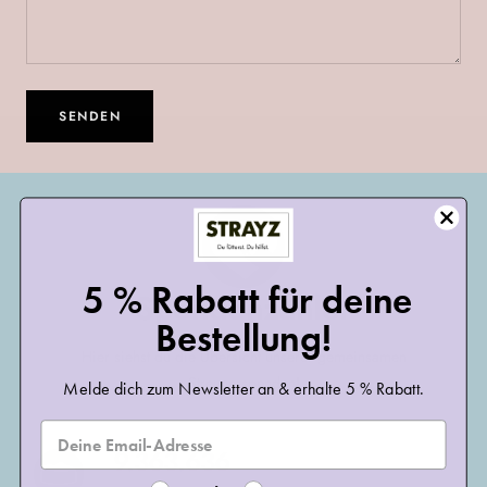
SENDEN
5 % Rabatt für deine
Spendenzähler
Bestellung!
Hier siehst du die Übersicht unserer gemeinsamen
Streunerspenden!
Melde dich zum Newsletter an & erhalte 5 % Rabatt.
9.671.930