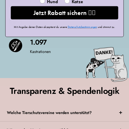
Hund
Katze
Futterspenden
Jetzt Rabatt sichern ❤️‍🔥
16.964
Med. Hilfe
Mit Angabe deiner Daten akzeptierst du unsere
Datenschutzbestimmungen
und stimmst zu.
1.097
Kastrationen
Transparenz & Spendenlogik
Welche Tierschutzvereine werden unterstützt?