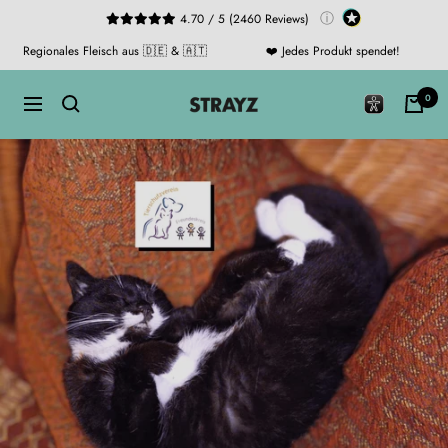
Direkt
ⓘ
4.70 / 5 (2460 Reviews)
zum
Regionales Fleisch aus 🇩🇪 & 🇦🇹
❤️ Jedes Produkt spendet!
Inhalt
STRAYZ
0
Navigation